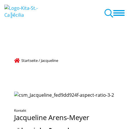
 sind wir
Konzept
Anmeldung & Eingewöhnung
Aktuelles
Startseite
/
Jacqueline
Kontakt
Jacqueline
Arens-Meyer